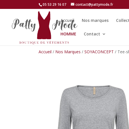
05 53 29 16 07
contact@pattymode.fr
Accueil
Nos marques
Collec
HOMME
Contact
Accueil
/
Nos Marques
/
SOYACONCEPT
/ Tee-sh