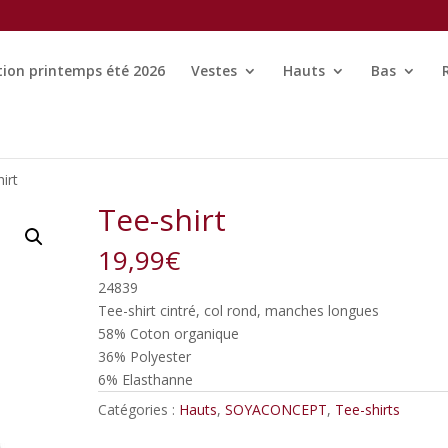
tion printemps été 2026
Vestes
Hauts
Bas
irt
Tee-shirt
19,99
€
24839
Tee-shirt cintré, col rond, manches longues
58% Coton organique
36% Polyester
6% Elasthanne
Catégories :
Hauts
,
SOYACONCEPT
,
Tee-shirts