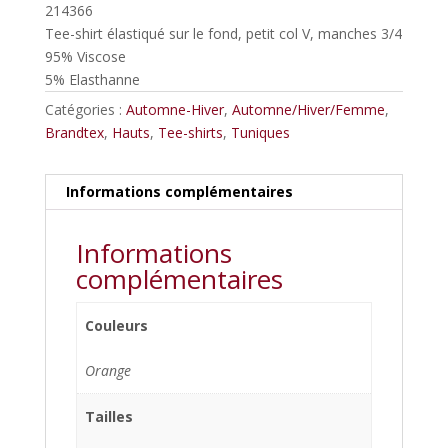
prix
prix
214366
initial
actuel
Tee-shirt élastiqué sur le fond, petit col V, manches 3/4
était :
est :
95% Viscose
55,00€.
38,50€.
5% Elasthanne
Catégories :
Automne-Hiver
,
Automne/Hiver/Femme
,
Brandtex
,
Hauts
,
Tee-shirts
,
Tuniques
Informations complémentaires
Informations
complémentaires
Couleurs
Orange
Tailles