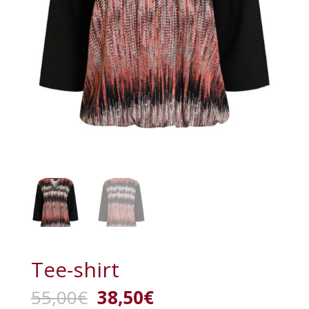
Tee-shirt
Le
Le
55,00
€
38,50
€