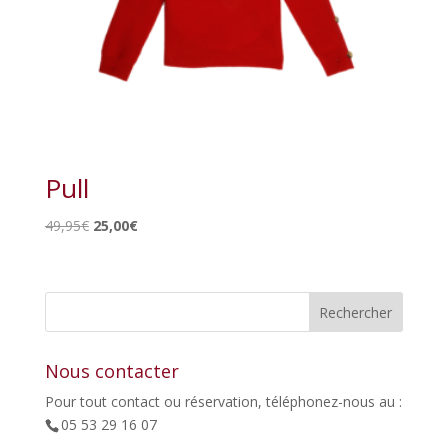
Pull
Le
Le
49,95
€
25,00
€
prix
prix
initial
actuel
était :
est :
49,95€.
25,00€.
Nous contacter
Pour tout contact ou réservation, téléphonez-nous au :
05 53 29 16 07