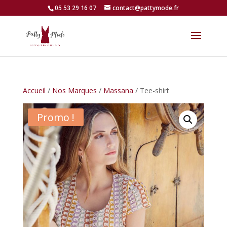
05 53 29 16 07
contact@pattymode.fr
Accueil
/
Nos Marques
/
Massana
/ Tee-shirt
Promo !