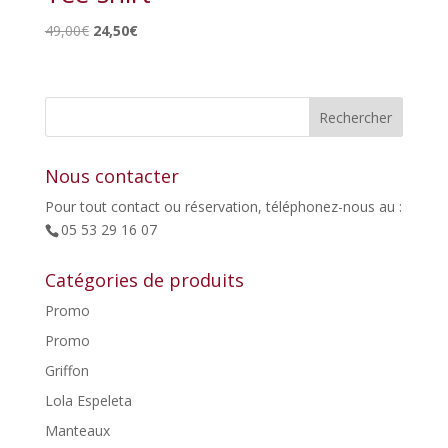
Le
Le
49,00
€
24,50
€
prix
prix
initial
actuel
était :
est :
49,00€.
24,50€.
Nous contacter
Pour tout contact ou réservation, téléphonez-nous au :
05 53 29 16 07
Catégories de produits
Promo
Promo
Griffon
Lola Espeleta
Manteaux