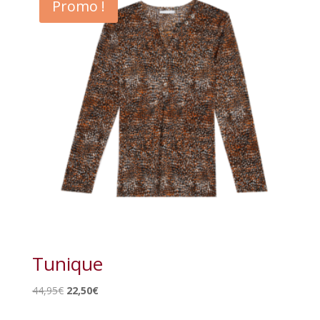
Promo !
Tunique
Le
Le
44,95
€
22,50
€
prix
prix