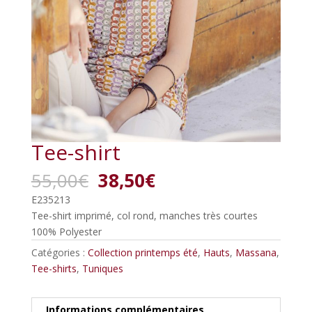
Tee-shirt
Le
Le
55,00
€
38,50
€
prix
prix
E235213
initial
actuel
Tee-shirt imprimé, col rond, manches très courtes
était :
est :
100% Polyester
55,00€.
38,50€.
Catégories :
Collection printemps été
,
Hauts
,
Massana
,
Tee-shirts
,
Tuniques
Informations complémentaires