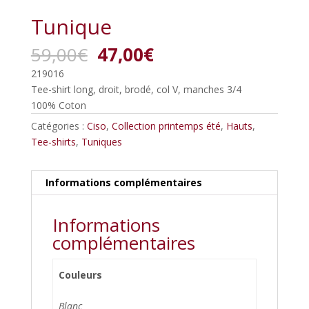
Tunique
Le
Le
59,00
€
47,00
€
prix
prix
219016
initial
actuel
Tee-shirt long, droit, brodé, col V, manches 3/4
était :
est :
100% Coton
59,00€.
47,00€.
Catégories :
Ciso
,
Collection printemps été
,
Hauts
,
Tee-shirts
,
Tuniques
Informations complémentaires
Informations
complémentaires
Couleurs
Blanc