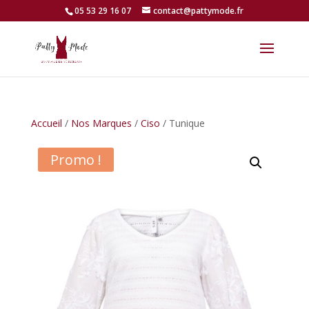
05 53 29 16 07
contact@pattymode.fr
Accueil
/
Nos Marques
/
Ciso
/ Tunique
Promo !