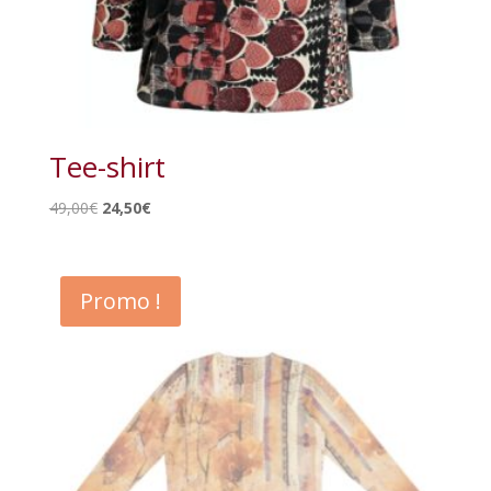
Tee-shirt
Le
Le
49,00
€
24,50
€
prix
prix
initial
actuel
était :
est :
Promo !
49,00€.
24,50€.