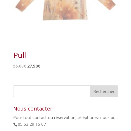
Pull
Le
Le
55,00
€
27,50
€
prix
prix
initial
actuel
était :
est :
55,00€.
27,50€.
Nous contacter
Pour tout contact ou réservation, téléphonez-nous au :
05 53 29 16 07