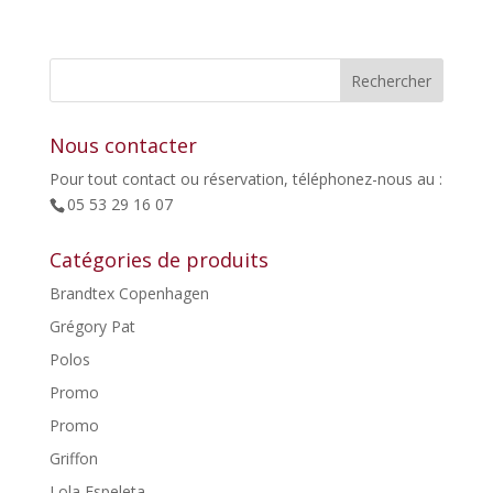
prix
prix
initial
actuel
était :
est :
49,00€.
24,50€.
Nous contacter
Pour tout contact ou réservation, téléphonez-nous au :
05 53 29 16 07
Catégories de produits
Brandtex Copenhagen
Grégory Pat
Polos
Promo
Promo
Griffon
Lola Espeleta