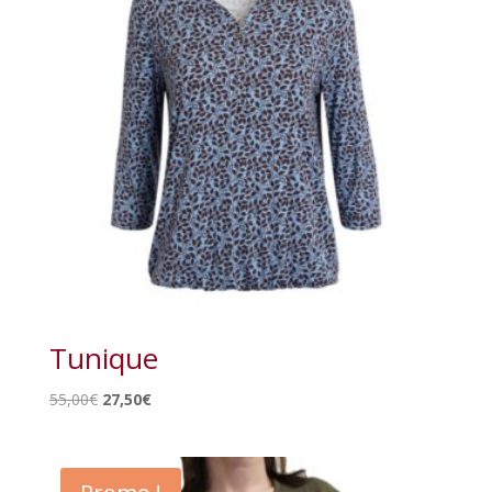
Tunique
Le
Le
55,00
€
27,50
€
prix
prix
initial
actuel
était :
est :