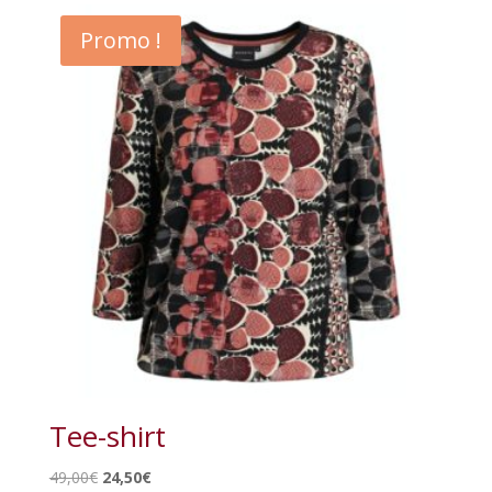
était :
est :
Promo !
25,00€.
20,00€.
Tee-shirt
Le
Le
49,00
€
24,50
€