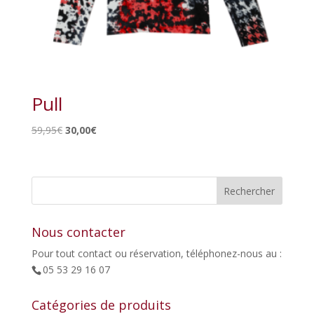
Pull
Le
Le
59,95
€
30,00
€
prix
prix
initial
actuel
était :
est :
59,95€.
30,00€.
Nous contacter
Pour tout contact ou réservation, téléphonez-nous au :
05 53 29 16 07
Catégories de produits