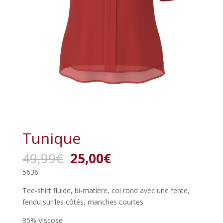
Tunique
Le
Le
49,99
€
25,00
€
prix
prix
5636
initial
actuel
était :
est :
Tee-shirt fluide, bi-matière, col rond avec une fente,
49,99€.
25,00€.
fendu sur les côtés, manches courtes
95% Viscose