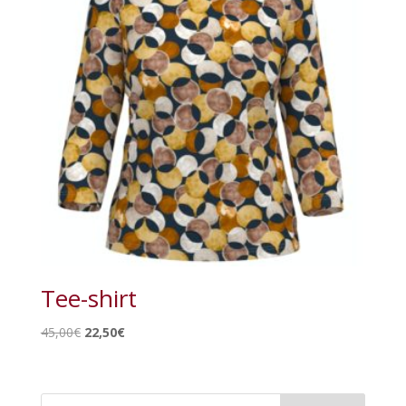
Tee-shirt
Le
Le
45,00
€
22,50
€
prix
prix
initial
actuel
était :
est :