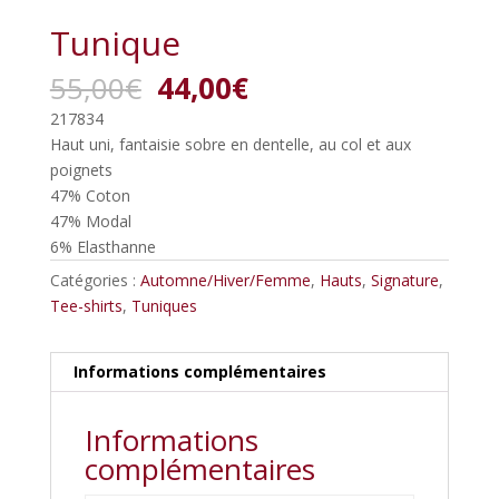
Tunique
Le
Le
55,00
€
44,00
€
prix
prix
217834
initial
actuel
Haut uni, fantaisie sobre en dentelle, au col et aux
était :
est :
poignets
55,00€.
44,00€.
47% Coton
47% Modal
6% Elasthanne
Catégories :
Automne/Hiver/Femme
,
Hauts
,
Signature
,
Tee-shirts
,
Tuniques
Informations complémentaires
Informations
complémentaires