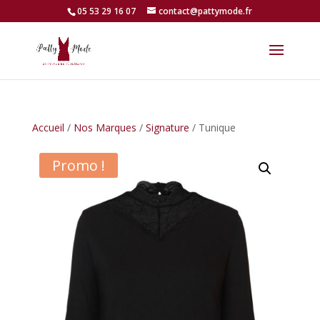
05 53 29 16 07
contact@pattymode.fr
Accueil
/
Nos Marques
/
Signature
/ Tunique
Promo !