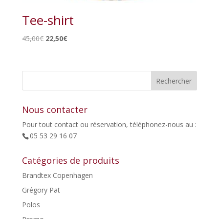
Tee-shirt
Le
Le
45,00
€
22,50
€
prix
prix
initial
actuel
était :
est :
45,00€.
22,50€.
Nous contacter
Pour tout contact ou réservation, téléphonez-nous au :
05 53 29 16 07
Catégories de produits
Brandtex Copenhagen
Grégory Pat
Polos