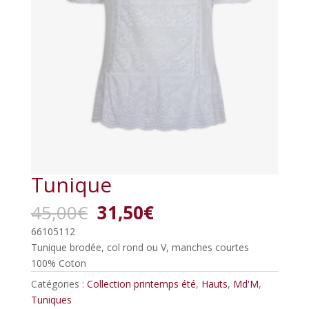
Tunique
Le
Le
45,00
€
31,50
€
prix
prix
66105112
initial
actuel
Tunique brodée, col rond ou V, manches courtes
était :
est :
100% Coton
45,00€.
31,50€.
Catégories :
Collection printemps été
,
Hauts
,
Md'M
,
Tuniques