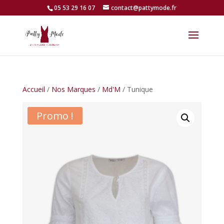
05 53 29 16 07
contact@pattymode.fr
Accueil
/
Nos Marques
/
Md'M
/ Tunique
Promo !