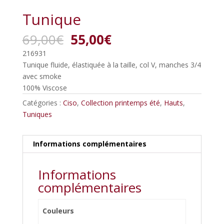
Tunique
Le
Le
69,00
€
55,00
€
prix
prix
216931
initial
actuel
Tunique fluide, élastiquée à la taille, col V, manches 3/4
était :
est :
avec smoke
69,00€.
55,00€.
100% Viscose
Catégories :
Ciso
,
Collection printemps été
,
Hauts
,
Tuniques
Informations complémentaires
Informations
complémentaires
Couleurs