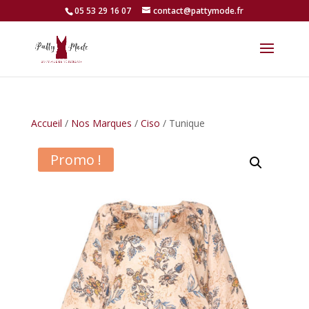
05 53 29 16 07
contact@pattymode.fr
Accueil
/
Nos Marques
/
Ciso
/ Tunique
Promo !