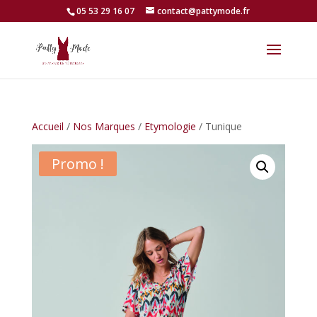
05 53 29 16 07
contact@pattymode.fr
Accueil
/
Nos Marques
/
Etymologie
/ Tunique
Promo !