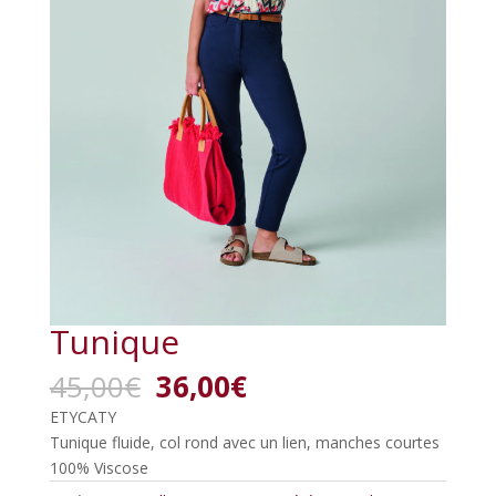
Tunique
Le
Le
45,00
€
36,00
€
prix
prix
ETYCATY
initial
actuel
Tunique fluide, col rond avec un lien, manches courtes
était :
est :
100% Viscose
45,00€.
36,00€.