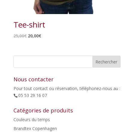
Tee-shirt
Le
Le
25,00
€
20,00
€
prix
prix
initial
actuel
était :
est :
25,00€.
20,00€.
Nous contacter
Pour tout contact ou réservation, téléphonez-nous au :
05 53 29 16 07
Catégories de produits
Couleurs du temps
Brandtex Copenhagen