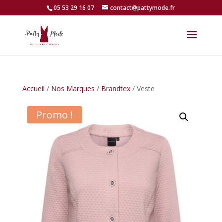
05 53 29 16 07
contact@pattymode.fr
Accueil
/
Nos Marques
/
Brandtex
/ Veste
Promo !