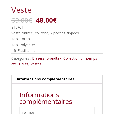
Veste
Le
Le
69,00
€
48,00
€
prix
prix
218431
initial
actuel
Veste cintrée, col rond, 2 poches zippées
était :
est :
48% Coton
69,00€.
48,00€.
48% Polyester
4% Elasthanne
Catégories :
Blazers
,
Brandtex
,
Collection printemps
été
,
Hauts
,
Vestes
Informations complémentaires
Informations
complémentaires
Tailles