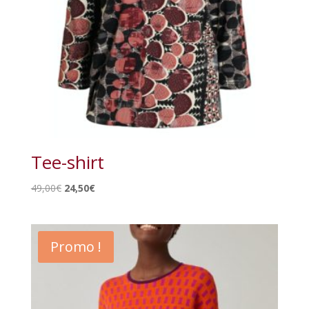
Tee-shirt
Le
Le
49,00
€
24,50
€
prix
prix
initial
actuel
était :
est :
Promo !
49,00€.
24,50€.