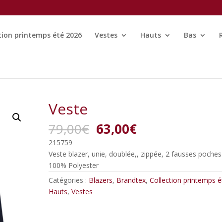
tion printemps été 2026
Vestes
Hauts
Bas
Veste
Le
Le
79,00
€
63,00
€
prix
prix
215759
initial
actuel
Veste blazer, unie, doublée,, zippée, 2 fausses poches
était :
est :
100% Polyester
79,00€.
63,00€.
Catégories :
Blazers
,
Brandtex
,
Collection printemps é
Hauts
,
Vestes