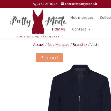
05 53 29 16 07
contact@pattymode.fr
Accueil
Nos marques
Collec
HOMME
Contact
Accueil
/
Nos Marques
/
Brandtex
/ Veste
Promo !