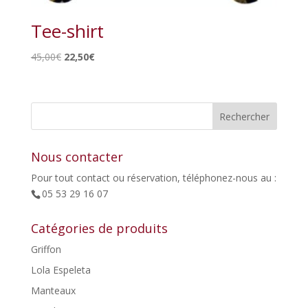
Tee-shirt
Le
Le
45,00
€
22,50
€
prix
prix
initial
actuel
était :
est :
45,00€.
22,50€.
Nous contacter
Pour tout contact ou réservation, téléphonez-nous au :
05 53 29 16 07
Catégories de produits
Griffon
Lola Espeleta
Manteaux