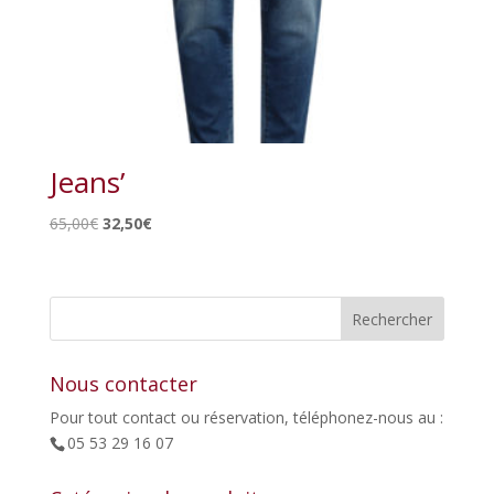
Jeans’
Le
Le
65,00
€
32,50
€
prix
prix
initial
actuel
était :
est :
65,00€.
32,50€.
Nous contacter
Pour tout contact ou réservation, téléphonez-nous au :
05 53 29 16 07