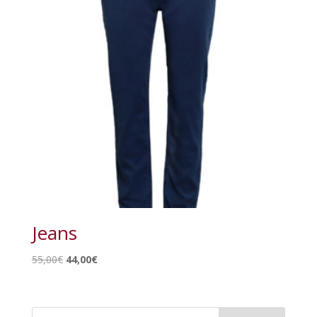
Jeans
Le
Le
55,00
€
44,00
€
prix
prix
initial
actuel
était :
est :