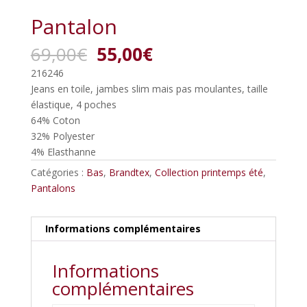
Pantalon
Le
Le
69,00
€
55,00
€
prix
prix
216246
initial
actuel
Jeans en toile, jambes slim mais pas moulantes, taille
était :
est :
élastique, 4 poches
69,00€.
55,00€.
64% Coton
32% Polyester
4% Elasthanne
Catégories :
Bas
,
Brandtex
,
Collection printemps été
,
Pantalons
Informations complémentaires
Informations
complémentaires