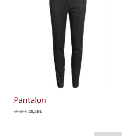
Pantalon
Le
Le
59,00
€
29,50
€
prix
prix
initial
actuel
était :
est :