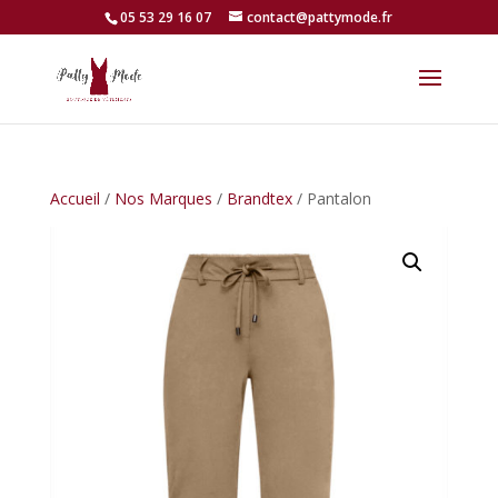
05 53 29 16 07
contact@pattymode.fr
Accueil
/
Nos Marques
/
Brandtex
/ Pantalon