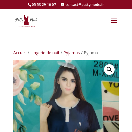
05 53 29 16 07
contact@pattymode.fr
Accueil
/
Lingerie de nuit
/
Pyjamas
/ Pyjama