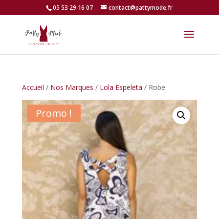
05 53 29 16 07
contact@pattymode.fr
Accueil
/
Nos Marques
/
Lola Espeleta
/ Robe
Promo !