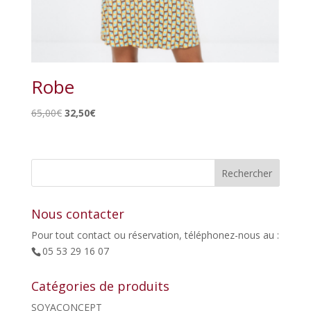
Robe
Le
Le
65,00
€
32,50
€
prix
prix
initial
actuel
était :
est :
65,00€.
32,50€.
Nous contacter
Pour tout contact ou réservation, téléphonez-nous au :
05 53 29 16 07
Catégories de produits
SOYACONCEPT