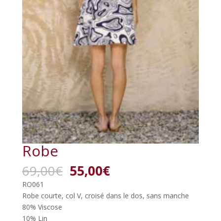
Robe
Le
Le
69,00
€
55,00
€
prix
prix
RO061
initial
actuel
Robe courte, col V, croisé dans le dos, sans manche
était :
est :
80% Viscose
69,00€.
55,00€.
10% Lin