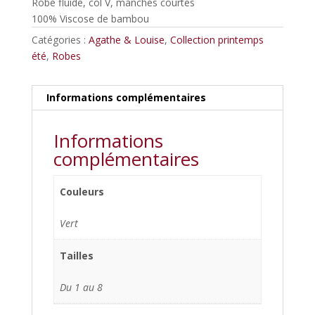
Robe fluide, col V, manches courtes
était :
est :
100% Viscose de bambou
69,00€.
34,50€.
Catégories :
Agathe & Louise
,
Collection printemps
été
,
Robes
Informations complémentaires
Informations
complémentaires
Couleurs
Vert
Tailles
Du 1 au 8