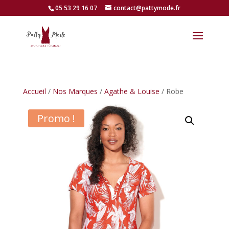
05 53 29 16 07
contact@pattymode.fr
Accueil
/
Nos Marques
/
Agathe & Louise
/ Robe
Promo !