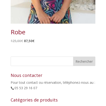
Robe
Le
Le
125,00
€
87,50
€
prix
prix
initial
actuel
était :
est :
125,00€.
87,50€.
Nous contacter
Pour tout contact ou réservation, téléphonez-nous au :
05 53 29 16 07
Catégories de produits