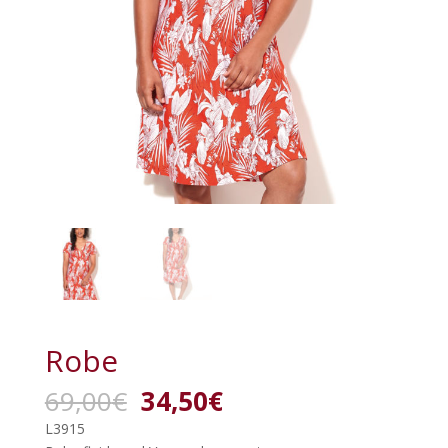
Robe
Le
Le
69,00
€
34,50
€
prix
prix
L3915
initial
actuel