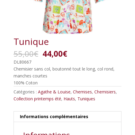
Tunique
Le
Le
55,00
€
44,00
€
prix
prix
DL80667
initial
actuel
Chemisier sans col, boutonné tout le long, col rond,
était :
est :
manches courtes
55,00€.
44,00€.
100% Coton
Catégories :
Agathe & Louise
,
Chemises
,
Chemisiers
,
Collection printemps été
,
Hauts
,
Tuniques
Informations complémentaires
Informations