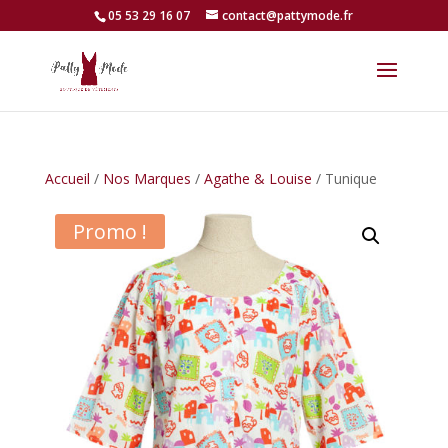
05 53 29 16 07
contact@pattymode.fr
Accueil
/
Nos Marques
/
Agathe & Louise
/ Tunique
Promo !