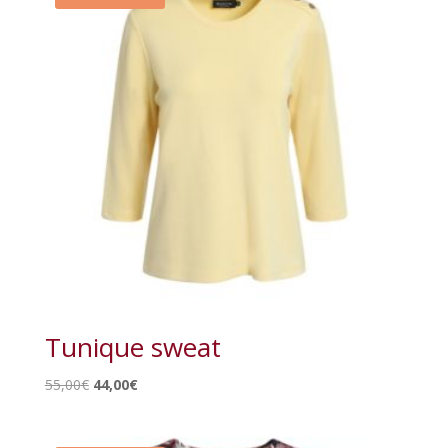
Tunique sweat
Le
Le
55,00
€
44,00
€
prix
prix
initial
actuel