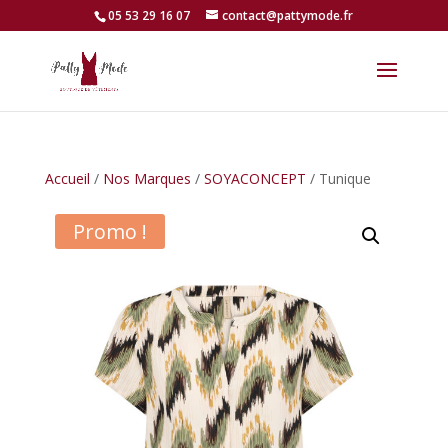
05 53 29 16 07
contact@pattymode.fr
Accueil
/
Nos Marques
/
SOYACONCEPT
/ Tunique
Promo !