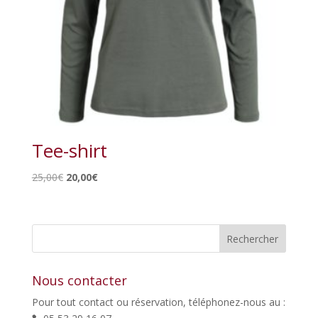
Tee-shirt
Le
Le
25,00
€
20,00
€
prix
prix
initial
actuel
était :
est :
25,00€.
20,00€.
Nous contacter
Pour tout contact ou réservation, téléphonez-nous au :