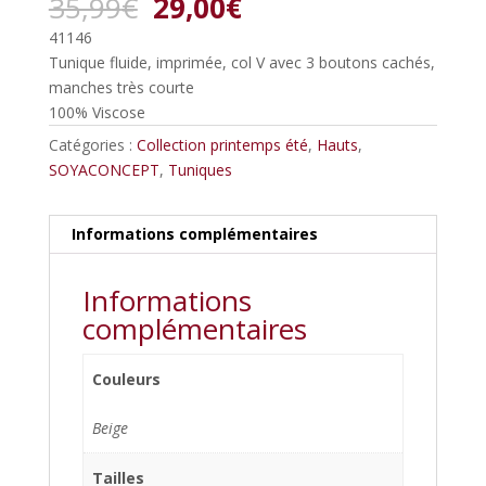
Le
Le
35,99
€
29,00
€
prix
prix
41146
initial
actuel
Tunique fluide, imprimée, col V avec 3 boutons cachés,
était :
est :
manches très courte
35,99€.
29,00€.
100% Viscose
Catégories :
Collection printemps été
,
Hauts
,
SOYACONCEPT
,
Tuniques
Informations complémentaires
Informations
complémentaires
Couleurs
Beige
Tailles