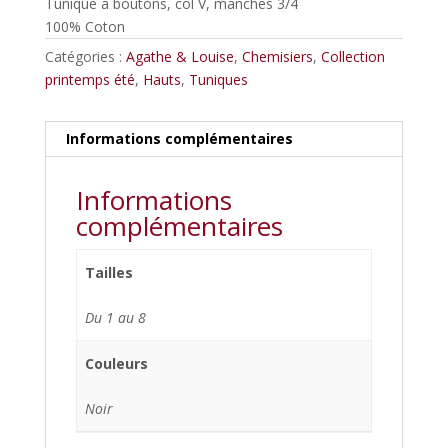
Tunique à boutons, col V, manches 3/4
était :
est :
100% Coton
55,00€.
44,00€.
Catégories :
Agathe & Louise
,
Chemisiers
,
Collection
printemps été
,
Hauts
,
Tuniques
Informations complémentaires
Informations
complémentaires
Tailles
Du 1 au 8
Couleurs
Noir