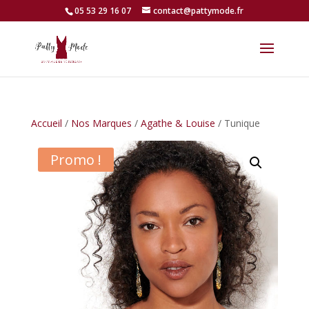
05 53 29 16 07
contact@pattymode.fr
Accueil
/
Nos Marques
/
Agathe & Louise
/ Tunique
Promo !