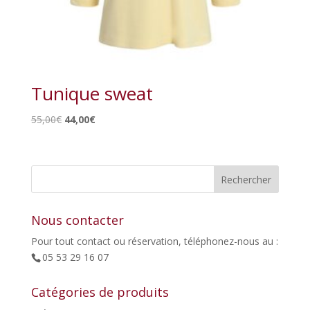
Tunique sweat
Le
Le
55,00
€
44,00
€
prix
prix
initial
actuel
était :
est :
55,00€.
44,00€.
Nous contacter
Pour tout contact ou réservation, téléphonez-nous au :
05 53 29 16 07
Catégories de produits