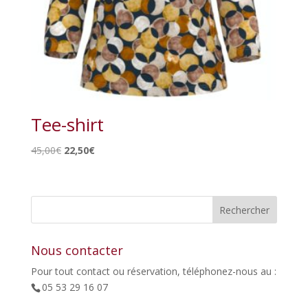
Tee-shirt
Le
Le
45,00
€
22,50
€
prix
prix
initial
actuel
était :
est :
45,00€.
22,50€.
Nous contacter
Pour tout contact ou réservation, téléphonez-nous au :
05 53 29 16 07