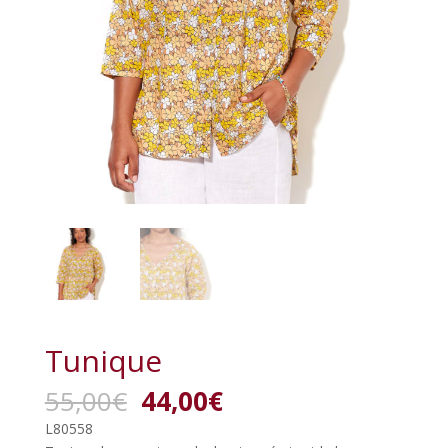
Tunique
Le
Le
55,00
€
44,00
€
prix
prix
L80558
initial
actuel