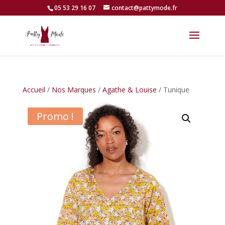
05 53 29 16 07
contact@pattymode.fr
Accueil
/
Nos Marques
/
Agathe & Louise
/ Tunique
Promo !