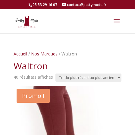
05 53 29 16 07
contact@pattymode.fr
Accueil
/
Nos Marques
/ Waltron
Waltron
Trié
40 résultats affichés
du
plus
Promo !
récent
au
plus
ancien